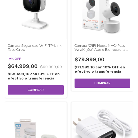
Cámara Seguridad WiFi TP-Link
Cámara WiFi Nexxt NHC-P710
Tapo C100
V2 2K 360° Audio Bidireccional
Visión Nocturna App
$79.999,00
-
7
%
OFF
$64.999,00
$69.999,00
$71.999,10
con
10% OFF en
efectivo o transferencia
$58.499,10
con
10% OFF en
efectivo o transferencia