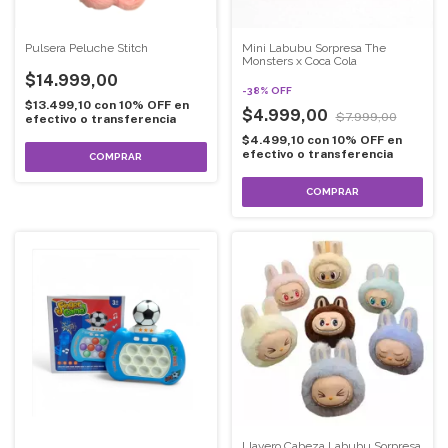
Pulsera Peluche Stitch
Mini Labubu Sorpresa The
Monsters x Coca Cola
$14.999,00
-
38
%
OFF
$13.499,10
con
10% OFF en
$4.999,00
$7.999,00
efectivo o transferencia
$4.499,10
con
10% OFF en
efectivo o transferencia
COMPRAR
Llavero Cabeza Labubu Sorpresa