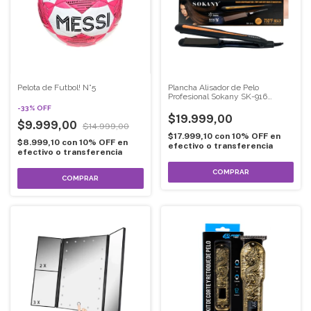
Pelota de Futbol! N°5
Plancha Alisador de Pelo
Profesional Sokany SK-916
Cerámica Iónica 400°C 43W
-
33
%
OFF
$19.999,00
$9.999,00
$14.999,00
$17.999,10
con
10% OFF en
$8.999,10
con
10% OFF en
efectivo o transferencia
efectivo o transferencia
COMPRAR