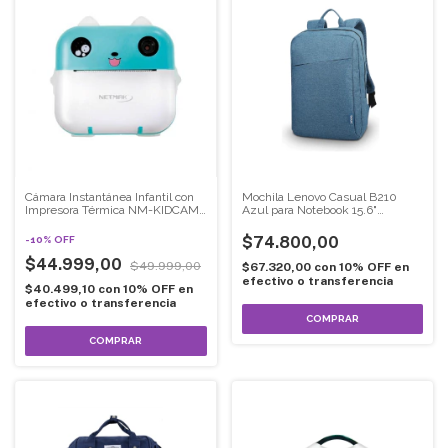
Cámara Instantánea Infantil con
Mochila Lenovo Casual B210
Impresora Térmica NM-KIDCAM-
Azul para Notebook 15.6"
B
Impermeable Original
$74.800,00
-
10
%
OFF
$44.999,00
$49.999,00
$67.320,00
con
10% OFF en
efectivo o transferencia
$40.499,10
con
10% OFF en
efectivo o transferencia