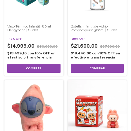
Vaso Térmico Infantil 380ml
Botella Infantil de vidrio
Hangyodon | Outlet
Pompompurin 360ml | Outlet
-
50
%
OFF
-
20
%
OFF
$14.999,00
$21.600,00
$30.000,00
$27.000,00
$13.499,10
con
10% OFF en
$19.440,00
con
10% OFF en
efectivo o transferencia
efectivo o transferencia