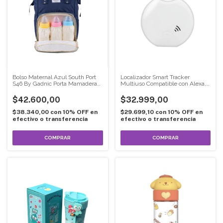
Localizador Smart Tracker
Bolso Maternal Azul South Port
Multiuso Compatible con Alexa,
S46 By Gadnic Porta Mamaderas
Google y Tuya
Térmico
$32.999,00
$42.600,00
$29.699,10
con
10% OFF en
$38.340,00
con
10% OFF en
efectivo o transferencia
efectivo o transferencia