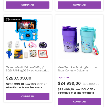
COMPRAR
COMPRAR
GRATIS
Tablet Infantil C-Idea CM89 7”
Vaso Térmico Sanrio 380 ml con
8GB RAM 256GB + 10 Accesorios
Tapa, Correa y Colgante
de Regalo
$229.999,00
-
17
%
OFF
$24.999,00
$29.999,00
$206.999,10
con
10% OFF en
efectivo o transferencia
$22.499,10
con
10% OFF en
efectivo o transferencia
COMPRAR
COMPRAR