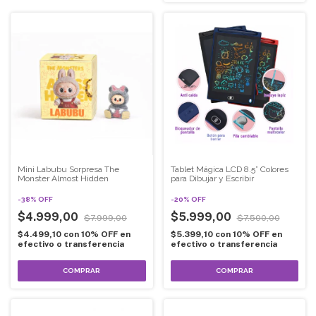
Mini Labubu Sorpresa The
Tablet Mágica LCD 8.5” Colores
Monster Almost Hidden
para Dibujar y Escribir
-
38
%
OFF
-
20
%
OFF
$4.999,00
$5.999,00
$7.999,00
$7.500,00
$4.499,10
con
10% OFF en
$5.399,10
con
10% OFF en
efectivo o transferencia
efectivo o transferencia
COMPRAR