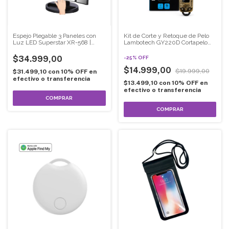
Espejo Plegable 3 Paneles con
Kit de Corte y Retoque de Pelo
Luz LED Superstar XR-568 |
Lambotech GY220D Cortapelo
Aumento y Carga USB
Recargable USB Profesional
$34.999,00
-
25
%
OFF
$14.999,00
$19.999,00
$31.499,10
con
10% OFF en
efectivo o transferencia
$13.499,10
con
10% OFF en
efectivo o transferencia