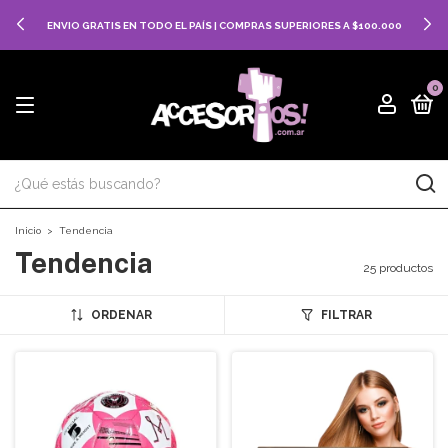
LOS PRECIOS Y PROMOCIONES PUEDEN VARIAR EN SUCURSALES, WEB
Y WHATSAPP
0
Inicio
>
Tendencia
Tendencia
25 productos
ORDENAR
FILTRAR